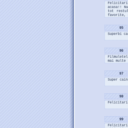
Felicitari
acasa!! N
tot restu
favorite, 
95
Superbi ca
96
Filmulete
mai multe 
97
Super cain
98
Felicitari
99
Felicitar