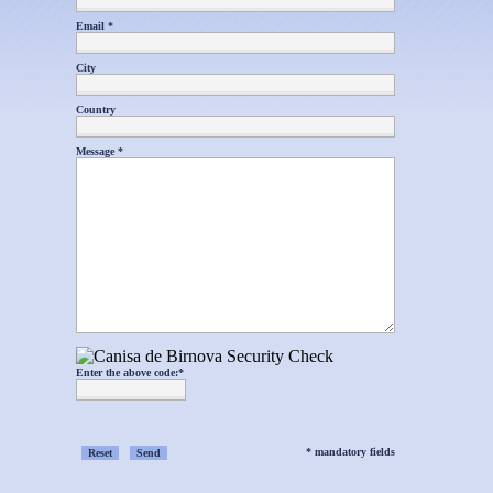
Email *
City
Country
Message *
Enter the above code:*
* mandatory fields