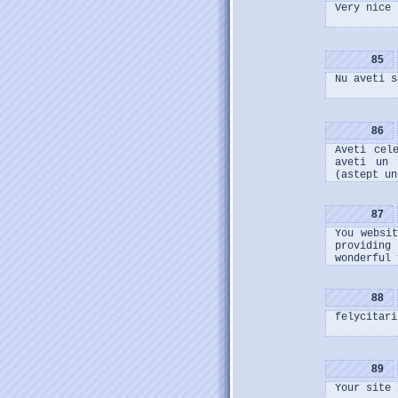
Very nice 
85
Nu aveti s
86
Aveti cel
aveti un 
(astept un
87
You websi
providing
wonderful 
88
felycitari
89
Your site 