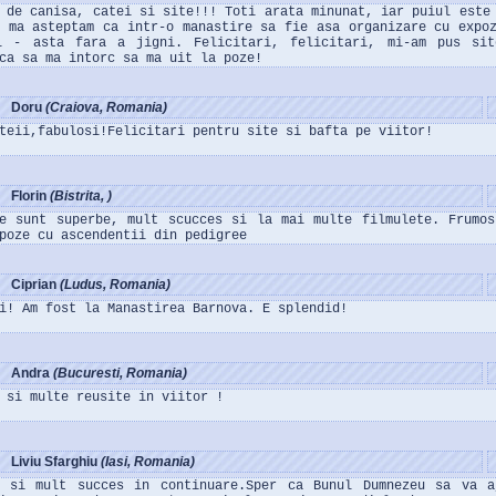
 de canisa, catei si site!!! Toti arata minunat, iar puiul este
u ma asteptam ca intr-o manastire sa fie asa organizare cu expo
l - asta fara a jigni. Felicitari, felicitari, mi-am pus sit
ca sa ma intorc sa ma uit la poze!
Doru
(Craiova, Romania)
teii,fabulosi!Felicitari pentru site si bafta pe viitor!
Florin
(Bistrita, )
le sunt superbe, mult scucces si la mai multe filmulete. Frumo
poze cu ascendentii din pedigree
Ciprian
(Ludus, Romania)
i! Am fost la Manastirea Barnova. E splendid!
Andra
(Bucuresti, Romania)
 si multe reusite in viitor !
Liviu Sfarghiu
(Iasi, Romania)
i si mult succes in continuare.Sper ca Bunul Dumnezeu sa va a