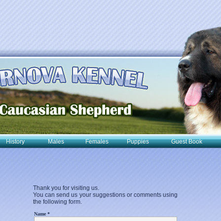
History
Males
Females
Puppies
Guest Book
Thank you for visiting us.
You can send us your suggestions or comments using
the following form.
Name *