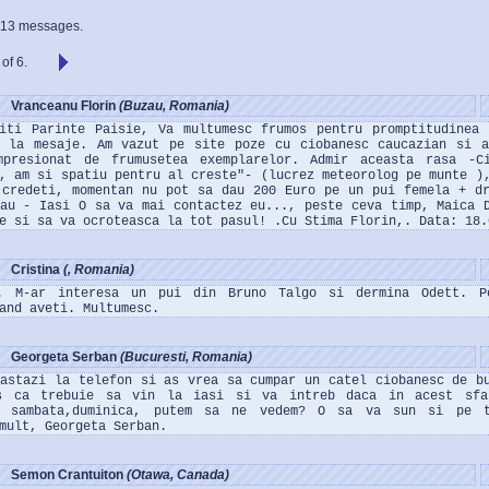
113 messages.
of 6.
Vranceanu Florin
(Buzau, Romania)
viti Parinte Paisie, Va multumesc frumos pentru promptitudinea
i la mesaje. Am vazut pe site poze cu ciobanesc caucazian si a
mpresionat de frumusetea exemplarelor. Admir aceasta rasa -Ci
, am si spatiu pentru al creste"- (lucrez meteorolog pe munte )
 credeti, momentan nu pot sa dau 200 Euro pe un pui femela + d
zau - Iasi O sa va mai contactez eu..., peste ceva timp, Maica 
e si sa va ocroteasca la tot pasul! .Cu Stima Florin,. Data: 18.
Cristina
(, Romania)
. M-ar interesa un pui din Bruno Talgo si dermina Odett. P
and aveti. Multumesc.
Georgeta Serban
(Bucuresti, Romania)
 astazi la telefon si as vrea sa cumpar un catel ciobanesc de b
s ca trebuie sa vin la iasi si va intreb daca in acest sfa
, sambata,duminica, putem sa ne vedem? O sa va sun si pe t
mult, Georgeta Serban.
Semon Crantuiton
(Otawa, Canada)