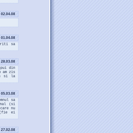
02.04.08
01.04.08
riti sa
28.03.08
 pui din
m am zis
m si la
05.03.08
omnul sa
nal (si
 care nu
(fie ei
27.02.08