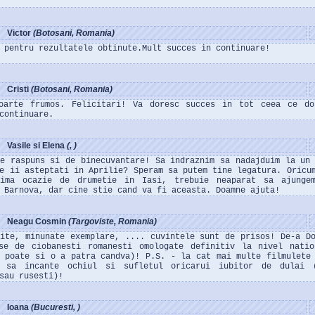
Victor
(Botosani, Romania)
 pentru rezultatele obtinute.Mult succes in continuare!
Cristi
(Botosani, Romania)
oarte frumos. Felicitari! Va doresc succes in tot ceea ce do
continuare.
Vasile si Elena
(, )
de raspuns si de binecuvantare! Sa indraznim sa nadajduim la un
e ii asteptati in Aprilie? Speram sa putem tine legatura. Oricu
ima ocazie de drumetie in Iasi, trebuie neaparat sa ajunge
 Barnova, dar cine stie cand va fi aceasta. Doamne ajuta!
Neagu Cosmin
(Targoviste, Romania)
site, minunate exemplare, .... cuvintele sunt de prisos! De-a D
se de ciobanesti romanesti omologate definitiv la nivel natio
, poate si o a patra candva)! P.S. - la cat mai multe filmulete
 sa incante ochiul si sufletul oricarui iubitor de dulai 
sau rusesti)!
Ioana
(Bucuresti, )