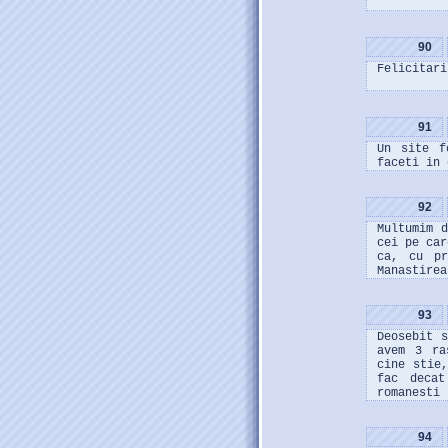
90
Felicitari
91
Un site f
faceti in 
92
Multumim 
cei pe car
ca, cu pr
Manastirea
93
Deosebit 
avem 3 ra
cine stie
fac decat
romanesti 
94