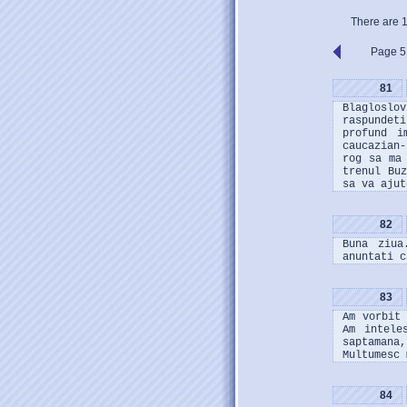
There are 
Page 5 
81
Blagloslo
raspundet
profund i
caucazian-
rog sa ma
trenul Bu
sa va ajut
82
Buna ziua
anuntati c
83
Am vorbit
Am intele
saptamana
Multumesc 
84