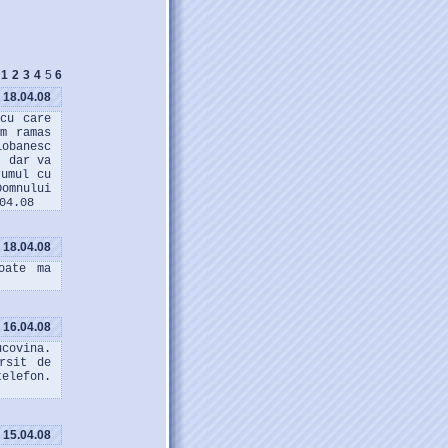
1
2
3
4
5
6
18.04.08
 cu care
m ramas
obanesc
, dar va
rumul cu
Domnului
04.08
18.04.08
oate ma
16.04.08
ucovina.
rsit de
elefon.
15.04.08